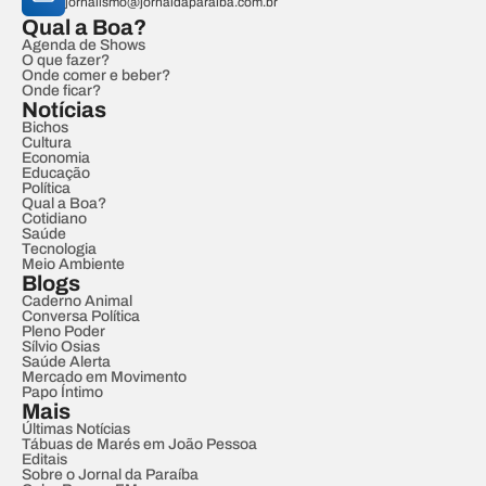
jornalismo@jornaldaparaiba.com.br
Qual a Boa?
Agenda de Shows
O que fazer?
Onde comer e beber?
Onde ficar?
Notícias
Bichos
Cultura
Economia
Educação
Política
Qual a Boa?
Cotidiano
Saúde
Tecnologia
Meio Ambiente
Blogs
Caderno Animal
Conversa Política
Pleno Poder
Sílvio Osias
Saúde Alerta
Mercado em Movimento
Papo Íntimo
Mais
Últimas Notícias
Tábuas de Marés em João Pessoa
Editais
Sobre o Jornal da Paraíba