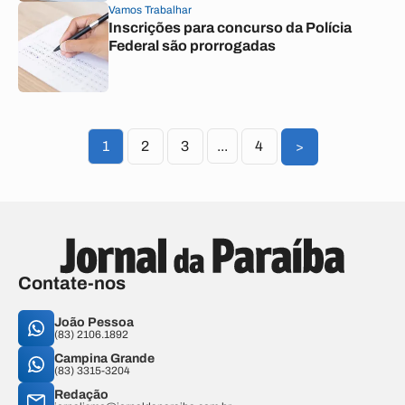
Vamos Trabalhar
Inscrições para concurso da Polícia
Federal são prorrogadas
1
2
3
...
4
>
Contate-nos
João Pessoa
(83) 2106.1892
Campina Grande
(83) 3315-3204
Redação