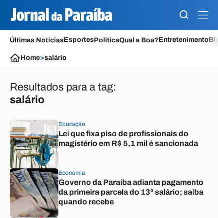
Esportes
Entretenimento
Bl
Últimas Notícias
Política
Qual a Boa?
Home
>
salário
Resultados para a tag:
salário
Educação
Lei que fixa piso de profissionais do
magistério em R$ 5,1 mil é sancionada
Economia
Governo da Paraíba adianta pagamento
da primeira parcela do 13º salário; saiba
quando recebe