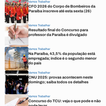
Vamos Trabalhar
CFO 2026 do Corpo de Bombeiros da
Paraíba inscreve até esta sexta (26)
Vamos Trabalhar
Resultado final do Concurso para
professor da Paraíba é divulgado
Vamos Trabalhar
Na Paraíba, 43,5% da população está
empregada; índice é o segundo menor
do país
Vamos Trabalhar
CNU 2025: provas acontecem neste
domingo; saiba todos os detalhes
Vamos Trabalhar
Concurso do TCU: veja o que pode e não
pode levar