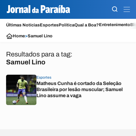
Entretenimento
Bl
Últimas Notícias
Esportes
Política
Qual a Boa?
Home
>
Samuel Lino
Resultados para a tag:
Samuel Lino
Esportes
Matheus Cunha é cortado da Seleção
Brasileira por lesão muscular; Samuel
Lino assume a vaga