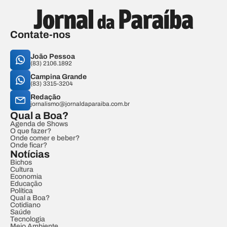
Contate-nos
João Pessoa
(83) 2106.1892
Campina Grande
(83) 3315-3204
Redação
jornalismo@jornaldaparaiba.com.br
Qual a Boa?
Agenda de Shows
O que fazer?
Onde comer e beber?
Onde ficar?
Notícias
Bichos
Cultura
Economia
Educação
Política
Qual a Boa?
Cotidiano
Saúde
Tecnologia
Meio Ambiente