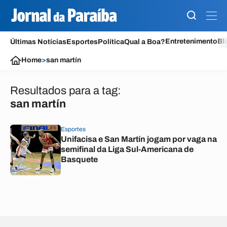
Entretenimento
Bl
Últimas Notícias
Esportes
Política
Qual a Boa?
Home
>
san martín
Resultados para a tag:
san martín
Esportes
Unifacisa e San Martín jogam por vaga na
semifinal da Liga Sul-Americana de
Basquete