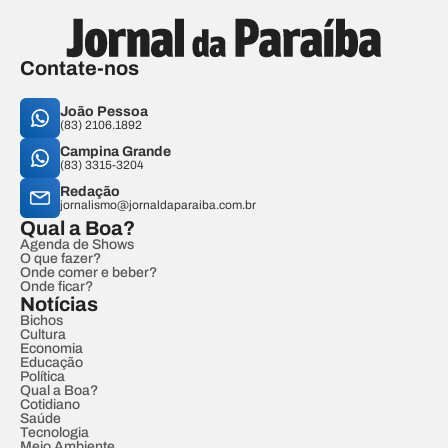
Contate-nos
João Pessoa
(83) 2106.1892
Campina Grande
(83) 3315-3204
Redação
jornalismo@jornaldaparaiba.com.br
Qual a Boa?
Agenda de Shows
O que fazer?
Onde comer e beber?
Onde ficar?
Notícias
Bichos
Cultura
Economia
Educação
Política
Qual a Boa?
Cotidiano
Saúde
Tecnologia
Meio Ambiente