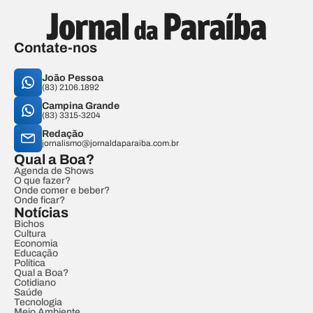
Contate-nos
João Pessoa
(83) 2106.1892
Campina Grande
(83) 3315-3204
Redação
jornalismo@jornaldaparaiba.com.br
Qual a Boa?
Agenda de Shows
O que fazer?
Onde comer e beber?
Onde ficar?
Notícias
Bichos
Cultura
Economia
Educação
Política
Qual a Boa?
Cotidiano
Saúde
Tecnologia
Meio Ambiente