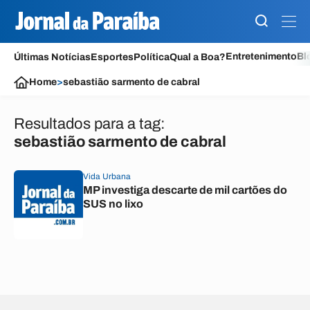
Entretenimento
Bl
Últimas Notícias
Esportes
Política
Qual a Boa?
Home
>
sebastião sarmento de cabral
Resultados para a tag:
sebastião sarmento de cabral
Vida Urbana
MP investiga descarte de mil cartões do
SUS no lixo