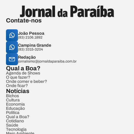
Contate-nos
João Pessoa
(83) 2106.1892
Campina Grande
(83) 3315-3204
Redação
jornalismo@jornaldaparaiba.com.br
Qual a Boa?
Agenda de Shows
O que fazer?
Onde comer e beber?
Onde ficar?
Notícias
Bichos
Cultura
Economia
Educação
Política
Qual a Boa?
Cotidiano
Saúde
Tecnologia
Meio Ambiente