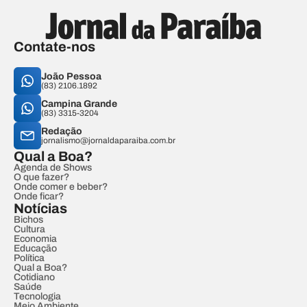
Contate-nos
João Pessoa
(83) 2106.1892
Campina Grande
(83) 3315-3204
Redação
jornalismo@jornaldaparaiba.com.br
Qual a Boa?
Agenda de Shows
O que fazer?
Onde comer e beber?
Onde ficar?
Notícias
Bichos
Cultura
Economia
Educação
Política
Qual a Boa?
Cotidiano
Saúde
Tecnologia
Meio Ambiente