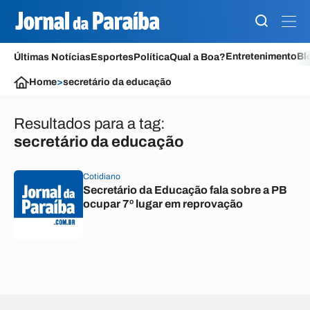
Entretenimento
Bl
Últimas Notícias
Esportes
Política
Qual a Boa?
Home
>
secretário da educação
Resultados para a tag:
secretário da educação
Cotidiano
Secretário da Educação fala sobre a PB
ocupar 7º lugar em reprovação