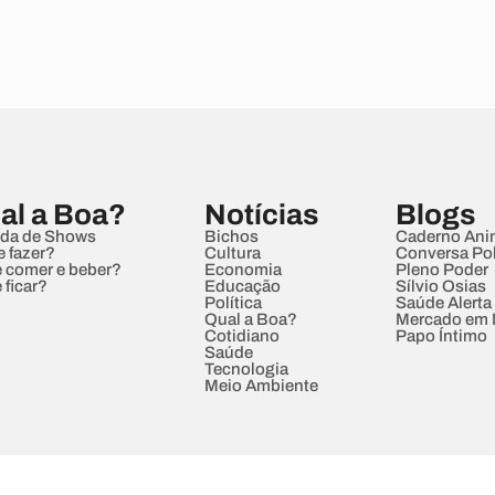
al a Boa?
Notícias
Blogs
da de Shows
Bichos
Caderno Ani
e fazer?
Cultura
Conversa Pol
 comer e beber?
Economia
Pleno Poder
 ficar?
Educação
Sílvio Osias
Política
Saúde Alerta
Qual a Boa?
Mercado em
Cotidiano
Papo Íntimo
Saúde
Tecnologia
Meio Ambiente