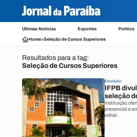
Últimas Notícias
Esportes
Política
Home
>
Seleção de Cursos Superiores
Resultados para a tag:
Seleção de Cursos Superiores
Educação
IFPB divul
seleção d
Instituição of
presencial e e
edital.