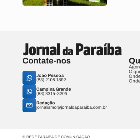
Contate-nos
Qu
Agen
O qu
João Pessoa
Onde
(83) 2106.1892
Onde
Campina Grande
(83) 3315-3204
Redação
jornalismo@jornaldaparaiba.com.br
© REDE PARAÍBA DE COMUNICAÇÃO