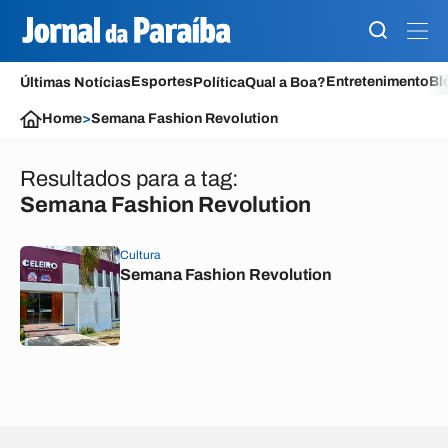
Esportes
Entretenimento
Bl
Últimas Notícias
Política
Qual a Boa?
Home
>
Semana Fashion Revolution
Resultados para a tag:
Semana Fashion Revolution
Cultura
Semana Fashion Revolution