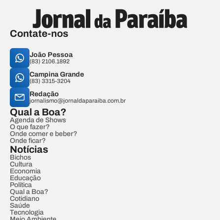
Contate-nos
João Pessoa
(83) 2106.1892
Campina Grande
(83) 3315-3204
Redação
jornalismo@jornaldaparaiba.com.br
Qual a Boa?
Agenda de Shows
O que fazer?
Onde comer e beber?
Onde ficar?
Notícias
Bichos
Cultura
Economia
Educação
Política
Qual a Boa?
Cotidiano
Saúde
Tecnologia
Meio Ambiente