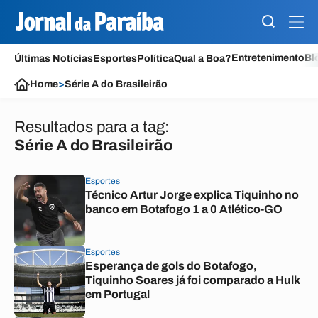
Entretenimento
Bl
Últimas Notícias
Esportes
Política
Qual a Boa?
Home
>
Série A do Brasileirão
Resultados para a tag:
Série A do Brasileirão
Esportes
Técnico Artur Jorge explica Tiquinho no
banco em Botafogo 1 a 0 Atlético-GO
Esportes
Esperança de gols do Botafogo,
Tiquinho Soares já foi comparado a Hulk
em Portugal