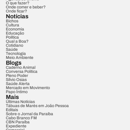
O que fazer?
Onde comer e beber?
Onde ficar?
Notícias
Bichos
Cultura
Economia
Educação
Política
Qual a Boa?
Cotidiano
Saúde
Tecnologia
Meio Ambiente
Blogs
Caderno Animal
Conversa Política
Pleno Poder
Sílvio Osias
Saúde Alerta
Mercado em Movimento
Papo Íntimo
Mais
Últimas Notícias
Tábuas de Marés em João Pessoa
Editais
Sobre o Jornal da Paraíba
Cabo Branco FM
CBN Paraíba
Expediente