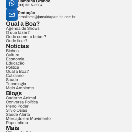
Campina Grande
(83) 3315-3204
Redação
jornalismo@jornaldaparaiba.com.br
Qual a Boa?
Agenda de Shows
O que fazer?
Onde comer e beber?
Onde ficar?
Notícias
Bichos
Cultura
Economia
Educação
Política
Qual a Boa?
Cotidiano
Saúde
Tecnologia
Meio Ambiente
Blogs
Caderno Animal
Conversa Política
Pleno Poder
Sílvio Osias
Saúde Alerta
Mercado em Movimento
Papo Íntimo
Mais