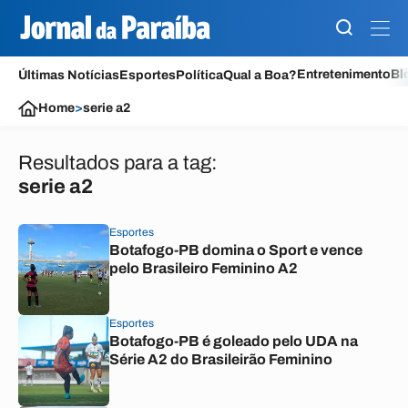
Entretenimento
Bl
Últimas Notícias
Esportes
Política
Qual a Boa?
Home
>
serie a2
Resultados para a tag:
serie a2
Esportes
Botafogo-PB domina o Sport e vence
pelo Brasileiro Feminino A2
Esportes
Botafogo-PB é goleado pelo UDA na
Série A2 do Brasileirão Feminino