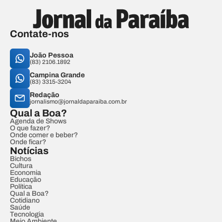
Contate-nos
João Pessoa
(83) 2106.1892
Campina Grande
(83) 3315-3204
Redação
jornalismo@jornaldaparaiba.com.br
Qual a Boa?
Agenda de Shows
O que fazer?
Onde comer e beber?
Onde ficar?
Notícias
Bichos
Cultura
Economia
Educação
Política
Qual a Boa?
Cotidiano
Saúde
Tecnologia
Meio Ambiente