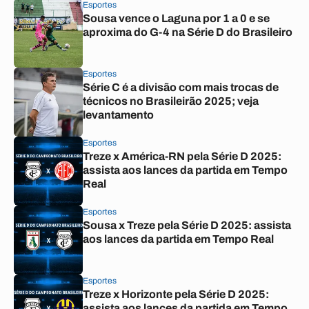
Esportes
Sousa vence o Laguna por 1 a 0 e se
aproxima do G-4 na Série D do Brasileiro
Esportes
Série C é a divisão com mais trocas de
técnicos no Brasileirão 2025; veja
levantamento
Esportes
Treze x América-RN pela Série D 2025:
assista aos lances da partida em Tempo
Real
Esportes
Sousa x Treze pela Série D 2025: assista
aos lances da partida em Tempo Real
Esportes
Treze x Horizonte pela Série D 2025:
assista aos lances da partida em Tempo