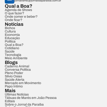
jornalismo@jornaldaparaiba.com.br
Qual a Boa?
Agenda de Shows
O que fazer?
Onde comer e beber?
Onde ficar?
Notícias
Bichos
Cultura
Economia
Educação
Política
Qual a Boa?
Cotidiano
Saúde
Tecnologia
Meio Ambiente
Blogs
Caderno Animal
Conversa Política
Pleno Poder
Sílvio Osias
Saúde Alerta
Mercado em Movimento
Papo Íntimo
Mais
Últimas Notícias
Tábuas de Marés em João Pessoa
Editais
Sobre o Jornal da Paraíba