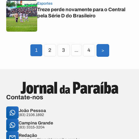
Esportes
Treze perde novamente para o Central
pela Série D do Brasileiro
1
2
3
...
4
>
Contate-nos
João Pessoa
(83) 2106.1892
Campina Grande
(83) 3315-3204
Redação