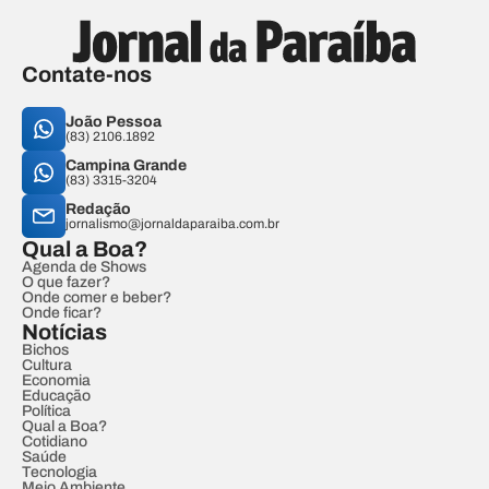
Contate-nos
João Pessoa
(83) 2106.1892
Campina Grande
(83) 3315-3204
Redação
jornalismo@jornaldaparaiba.com.br
Qual a Boa?
Agenda de Shows
O que fazer?
Onde comer e beber?
Onde ficar?
Notícias
Bichos
Cultura
Economia
Educação
Política
Qual a Boa?
Cotidiano
Saúde
Tecnologia
Meio Ambiente