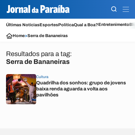
Entretenimento
Bl
Últimas Notícias
Esportes
Política
Qual a Boa?
Home
>
Serra de Bananeiras
Resultados para a tag:
Serra de Bananeiras
Cultura
Quadrilha dos sonhos: grupo de jovens
baixa renda aguarda a volta aos
pavilhões