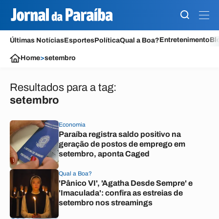
Entretenimento
Bl
Últimas Notícias
Esportes
Política
Qual a Boa?
Home
>
setembro
Resultados para a tag:
setembro
Economia
Paraíba registra saldo positivo na
geração de postos de emprego em
setembro, aponta Caged
Qual a Boa?
'Pânico VI', 'Agatha Desde Sempre' e
'Imaculada': confira as estreias de
setembro nos streamings