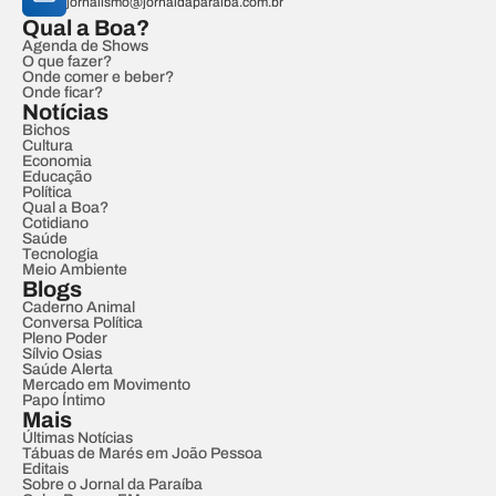
jornalismo@jornaldaparaiba.com.br
Qual a Boa?
Agenda de Shows
O que fazer?
Onde comer e beber?
Onde ficar?
Notícias
Bichos
Cultura
Economia
Educação
Política
Qual a Boa?
Cotidiano
Saúde
Tecnologia
Meio Ambiente
Blogs
Caderno Animal
Conversa Política
Pleno Poder
Sílvio Osias
Saúde Alerta
Mercado em Movimento
Papo Íntimo
Mais
Últimas Notícias
Tábuas de Marés em João Pessoa
Editais
Sobre o Jornal da Paraíba