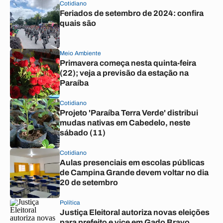
Cotidiano
Feriados de setembro de 2024: confira
quais são
Meio Ambiente
Primavera começa nesta quinta-feira
(22); veja a previsão da estação na
Paraíba
Cotidiano
Projeto 'Paraíba Terra Verde' distribui
mudas nativas em Cabedelo, neste
sábado (11)
Cotidiano
Aulas presenciais em escolas públicas
de Campina Grande devem voltar no dia
20 de setembro
Política
Justiça Eleitoral autoriza novas eleições
para prefeito e vice em Gado Bravo