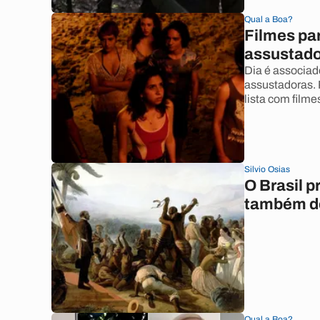
Qual a Boa?
Filmes par
assustad
Dia é associado
assustadoras.
lista com filmes
Silvio Osias
O Brasil p
também d
Qual a Boa?