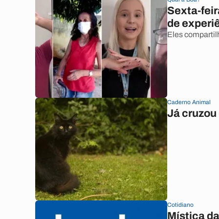
Sexta-feir
de experi
Eles compartil
Caderno Animal
Já cruzou
Cotidiano
Mística da