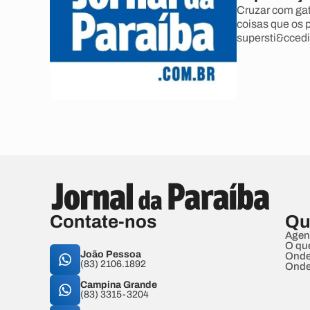
Cruzar com gat
coisas que os 
supersti&ccedi
Contate-nos
Qu
Agen
O qu
João Pessoa
Onde
(83) 2106.1892
Onde
Campina Grande
(83) 3315-3204