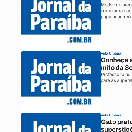
Motivo de preo
como uma das d
popular serem 
Vida Urbana
Conheça a
mito da Se
Professor e nu
para as superst
Vida Urbana
Gato preto
superstiç