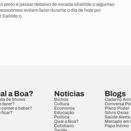
o preto e passar debaixo de escada s&atilde;o algumas
pessoenses evitam fazer durante o dia de hoje por
l;&atilde;o.
al a Boa?
Notícias
Blogs
da de Shows
Bichos
Caderno Ani
e fazer?
Cultura
Conversa Pol
 comer e beber?
Economia
Pleno Poder
 ficar?
Educação
Sílvio Osias
Política
Saúde Alerta
Qual a Boa?
Mercado em
Cotidiano
Papo Íntimo
Saúde