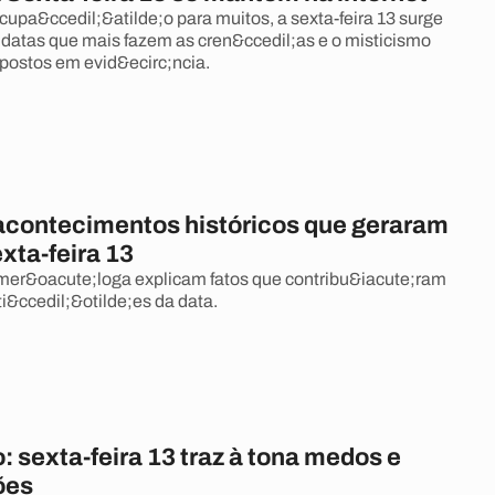
cupa&ccedil;&atilde;o para muitos, a sexta-feira 13 surge
atas que mais fazem as cren&ccedil;as e o misticismo
postos em evid&ecirc;ncia.
contecimentos históricos que geraram
xta-feira 13
mer&oacute;loga explicam fatos que contribu&iacute;ram
i&ccedil;&otilde;es da data.
: sexta-feira 13 traz à tona medos e
ões