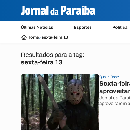
Últimas Notícias
Esportes
Política
Home
>
sexta-feira 13
Resultados para a tag:
sexta-feira 13
Qual a Boa?
Sexta-feir
aproveitar
Jornal da Paraí
aproveitarem a 