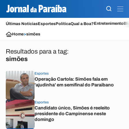
Entretenimento
Bl
Últimas Notícias
Esportes
Política
Qual a Boa?
Home
>
simões
Resultados para a tag:
simões
Esportes
Operação Cartola: Simões fala em
'ajudinha' em semifinal do Paraibano
Esportes
Candidato único, Simões é reeleito
presidente do Campinense neste
domingo