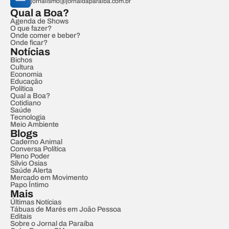
jornalismo@jornaldaparaiba.com.br
Qual a Boa?
Agenda de Shows
O que fazer?
Onde comer e beber?
Onde ficar?
Notícias
Bichos
Cultura
Economia
Educação
Política
Qual a Boa?
Cotidiano
Saúde
Tecnologia
Meio Ambiente
Blogs
Caderno Animal
Conversa Política
Pleno Poder
Sílvio Osias
Saúde Alerta
Mercado em Movimento
Papo Íntimo
Mais
Últimas Notícias
Tábuas de Marés em João Pessoa
Editais
Sobre o Jornal da Paraíba