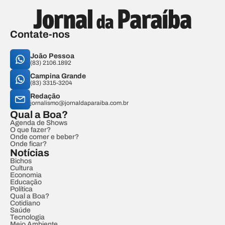
Contate-nos
João Pessoa
(83) 2106.1892
Campina Grande
(83) 3315-3204
Redação
jornalismo@jornaldaparaiba.com.br
Qual a Boa?
Agenda de Shows
O que fazer?
Onde comer e beber?
Onde ficar?
Notícias
Bichos
Cultura
Economia
Educação
Política
Qual a Boa?
Cotidiano
Saúde
Tecnologia
Meio Ambiente