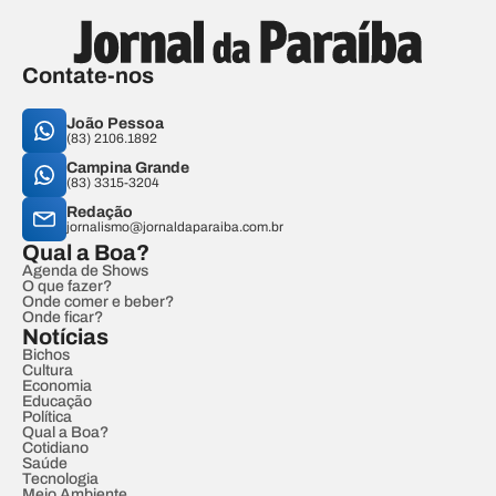
Contate-nos
João Pessoa
(83) 2106.1892
Campina Grande
(83) 3315-3204
Redação
jornalismo@jornaldaparaiba.com.br
Qual a Boa?
Agenda de Shows
O que fazer?
Onde comer e beber?
Onde ficar?
Notícias
Bichos
Cultura
Economia
Educação
Política
Qual a Boa?
Cotidiano
Saúde
Tecnologia
Meio Ambiente