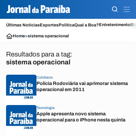
Entretenimento
Bl
Últimas Notícias
Esportes
Política
Qual a Boa?
Home
>
sistema operacional
Resultados para a tag:
sistema operacional
Cotidiano
Polícia Rodoviária vai aprimorar sistema
operacional em 2011
Tecnologia
Apple apresenta novo sistema
operacional para o iPhone nesta quinta