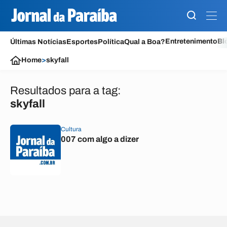
Entretenimento
Bl
Últimas Notícias
Esportes
Política
Qual a Boa?
Home
>
skyfall
Resultados para a tag:
skyfall
Cultura
007 com algo a dizer