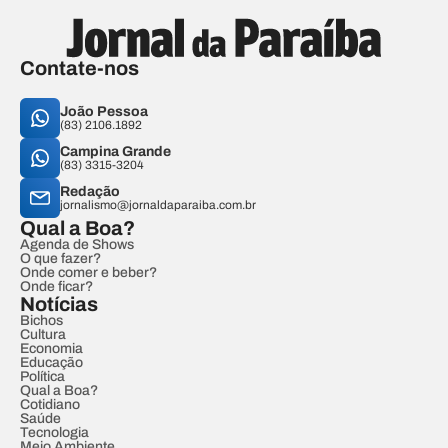
Contate-nos
João Pessoa
(83) 2106.1892
Campina Grande
(83) 3315-3204
Redação
jornalismo@jornaldaparaiba.com.br
Qual a Boa?
Agenda de Shows
O que fazer?
Onde comer e beber?
Onde ficar?
Notícias
Bichos
Cultura
Economia
Educação
Política
Qual a Boa?
Cotidiano
Saúde
Tecnologia
Meio Ambiente