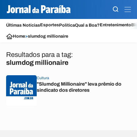
Esportes
Entretenimento
Bl
Últimas Notícias
Política
Qual a Boa?
Home
>
slumdog millionaire
Resultados para a tag:
slumdog millionaire
Cultura
"Slumdog Millionaire" leva prêmio do
sindicato dos diretores