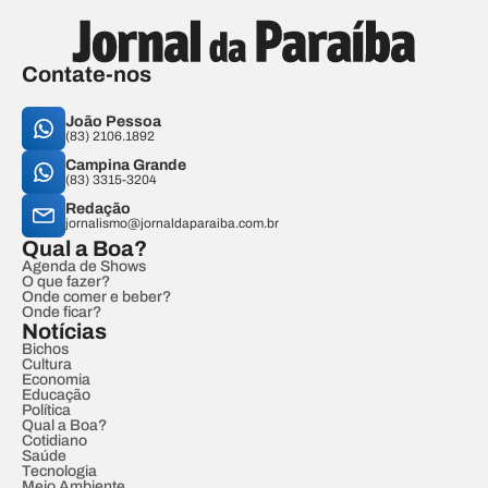
Contate-nos
João Pessoa
(83) 2106.1892
Campina Grande
(83) 3315-3204
Redação
jornalismo@jornaldaparaiba.com.br
Qual a Boa?
Agenda de Shows
O que fazer?
Onde comer e beber?
Onde ficar?
Notícias
Bichos
Cultura
Economia
Educação
Política
Qual a Boa?
Cotidiano
Saúde
Tecnologia
Meio Ambiente