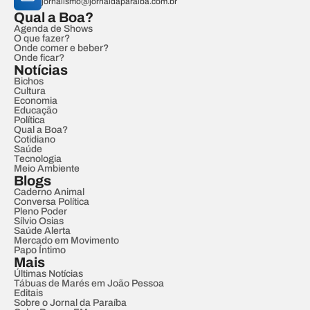
jornalismo@jornaldaparaiba.com.br
Qual a Boa?
Agenda de Shows
O que fazer?
Onde comer e beber?
Onde ficar?
Notícias
Bichos
Cultura
Economia
Educação
Política
Qual a Boa?
Cotidiano
Saúde
Tecnologia
Meio Ambiente
Blogs
Caderno Animal
Conversa Política
Pleno Poder
Sílvio Osias
Saúde Alerta
Mercado em Movimento
Papo Íntimo
Mais
Últimas Notícias
Tábuas de Marés em João Pessoa
Editais
Sobre o Jornal da Paraíba