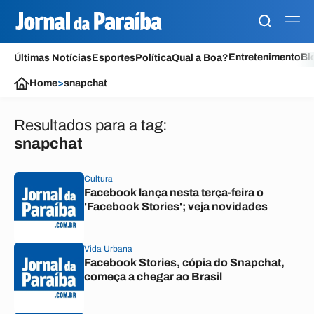
Entretenimento
Bl
Últimas Notícias
Esportes
Política
Qual a Boa?
Home
>
snapchat
Resultados para a tag:
snapchat
Cultura
Facebook lança nesta terça-feira o
'Facebook Stories'; veja novidades
Vida Urbana
Facebook Stories, cópia do Snapchat,
começa a chegar ao Brasil