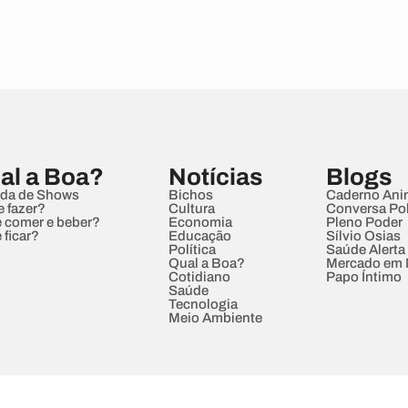
al a Boa?
Notícias
Blogs
da de Shows
Bichos
Caderno Ani
e fazer?
Cultura
Conversa Pol
 comer e beber?
Economia
Pleno Poder
 ficar?
Educação
Sílvio Osias
Política
Saúde Alerta
Qual a Boa?
Mercado em
Cotidiano
Papo Íntimo
Saúde
Tecnologia
Meio Ambiente