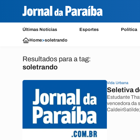
Últimas Notícias
Esportes
Política
Home
>
soletrando
Resultados para a tag:
soletrando
Vida Urbana
Seletiva d
Estudante Tha
vencedora da s
Caldeir&atilde