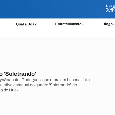
Siga 
Siga 
Entretenimento
Blogs
Qual a Boa?
o 'Soletrando'
yn&aacute; Rodrigues, que mora em Lucena, foi a
eletiva estadual do quadro 'Soletrando', do
;o do Huck.