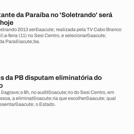
ante da Paraíba no 'Soletrando' será
 hoje
letrando 2013 ser&aacute; realizada pela TV Cabo Branco
l;a-feira (11) no Sesi Centro, e selecionar&aacute;
da Para&iacute;ba.
s da PB disputam eliminatória do
o
 &agrave;s 8h, no audit&oacute;rio do Sesi Centro, em
ssoa, a eliminat&oacute;ria que escolher&aacute; qual
esentar&aacute; o Estado.