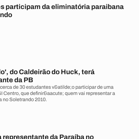
s participam da eliminatória paraibana
ando
o', do Caldeirão do Huck, terá
ante da PB
 cerca de 30 estudantes v&atilde;o participar de uma
I Centro, que definir&aacute; quem vai representar a
 no Soletrando 2010.
 representante da Paraíba no