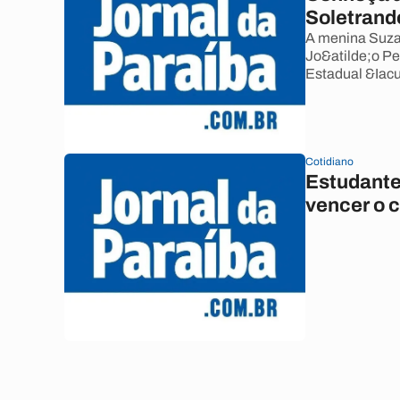
Soletrand
A menina Suzan
Jo&atilde;o Pe
Estadual &Iacu
Cotidiano
Estudante 
vencer o 