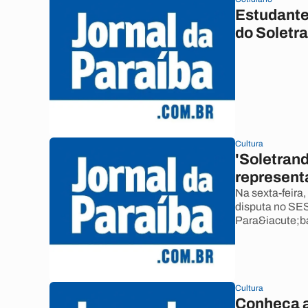
Estudante
do Soletr
Cultura
'Soletrand
represent
Na sexta-feira,
disputa no SES
Para&iacute;ba
Cultura
Conheça a