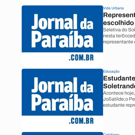
Vida Urbana
Represent
escolhido
Seletiva do So
nesta ter&ccedi
representante 
Educação
Estudante
Soletrand
Acontece hoje,
Jo&atilde;o Pe
estudante repr
Cotidiano