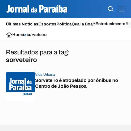
Entretenimento
Bl
Últimas Notícias
Esportes
Política
Qual a Boa?
Home
>
sorveteiro
Resultados para a tag:
sorveteiro
Vida Urbana
Sorveteiro é atropelado por ônibus no
Centro de João Pessoa