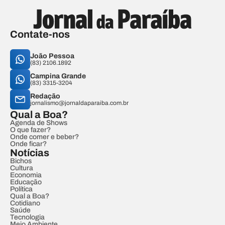
Contate-nos
João Pessoa
(83) 2106.1892
Campina Grande
(83) 3315-3204
Redação
jornalismo@jornaldaparaiba.com.br
Qual a Boa?
Agenda de Shows
O que fazer?
Onde comer e beber?
Onde ficar?
Notícias
Bichos
Cultura
Economia
Educação
Política
Qual a Boa?
Cotidiano
Saúde
Tecnologia
Meio Ambiente