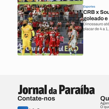
Esportes
CRB x Sou
goleado e 
Dinossauro até
placar de 4 a 1
Contate-nos
Qu
Agen
O qu