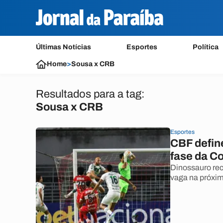
Últimas Notícias
Esportes
Política
Home
>
Sousa x CRB
Resultados para a tag:
Sousa x CRB
Esportes
CBF define
fase da Co
Dinossauro rec
vaga na próxim