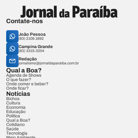
Contate-nos
João Pessoa
(83) 2106.1892
Campina Grande
(83) 3315-3204
Redação
jornalismo@jornaldaparaiba.com.br
Qual a Boa?
Agenda de Shows
O que fazer?
Onde comer e beber?
Onde ficar?
Notícias
Bichos
Cultura
Economia
Educação
Política
Qual a Boa?
Cotidiano
Saúde
Tecnologia
Meio Ambiente