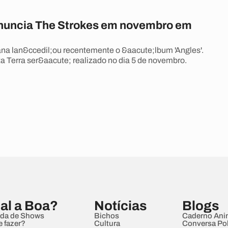
anuncia The Strokes em novembro em
a lan&ccedil;ou recentemente o &aacute;lbum 'Angles'.
ta Terra ser&aacute; realizado no dia 5 de novembro.
al a Boa?
Notícias
Blogs
da de Shows
Bichos
Caderno Ani
e fazer?
Cultura
Conversa Pol