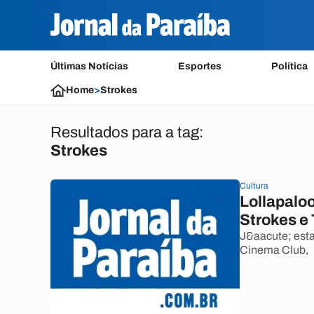
Últimas Notícias
Esportes
Política
Home
>
Strokes
Resultados para a tag:
Strokes
Cultura
Lollapalo
Strokes e
J&aacute; est
Cinema Club,