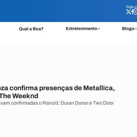
Siga 
Siga 
Entretenimento
Blogs
Qual a Boa?
oza confirma presenças de Metallica,
 The Weeknd
avam confirmadas o Rancid; Duran Duran e Two Door