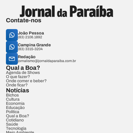
Contate-nos
João Pessoa
(83) 2106.1892
Campina Grande
(83) 3315-3204
Redação
jornalismo@jornaldaparaiba.com.br
Qual a Boa?
Agenda de Shows
O que fazer?
Onde comer e beber?
Onde ficar?
Notícias
Bichos
Cultura
Economia
Educação
Política
Qual a Boa?
Cotidiano
Saúde
Tecnologia
Meio Ambiente