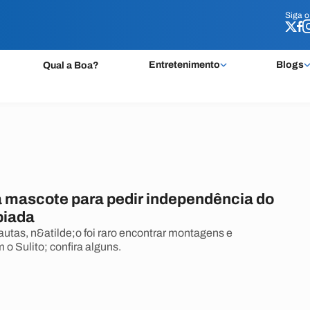
Siga 
Siga 
Entretenimento
Blogs
Qual a Boa?
a mascote para pedir independência do
 piada
autas, n&atilde;o foi raro encontrar montagens e
 o Sulito; confira alguns.