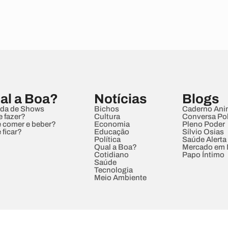
al a Boa?
Notícias
Blogs
da de Shows
Bichos
Caderno Ani
e fazer?
Cultura
Conversa Pol
 comer e beber?
Economia
Pleno Poder
 ficar?
Educação
Sílvio Osias
Política
Saúde Alerta
Qual a Boa?
Mercado em
Cotidiano
Papo Íntimo
Saúde
Tecnologia
Meio Ambiente