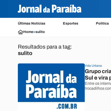
Últimas Notícias
Esportes
Política
Home
>
sulito
Resultados para a tag:
sulito
Vida Urbana
Grupo cri
Sul e vira
Entre os intern
trocadilhos com