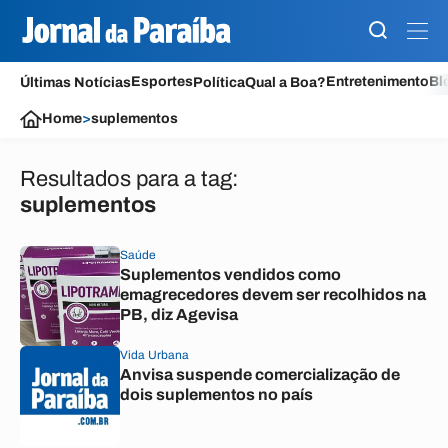
Esportes
Entretenimento
Bl
Últimas Notícias
Política
Qual a Boa?
Home
>
suplementos
Resultados para a tag:
suplementos
Saúde
Suplementos vendidos como
emagrecedores devem ser recolhidos na
PB, diz Agevisa
Vida Urbana
Anvisa suspende comercialização de
dois suplementos no país