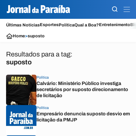
Esportes
Entretenimento
Bl
Últimas Notícias
Política
Qual a Boa?
Home
>
suposto
Resultados para a tag:
suposto
Política
Calvário: Ministério Público investiga
secretários por suposto direcionamento
de licitação
Política
Empresário denuncia suposto desvio em
licitação da PMJP