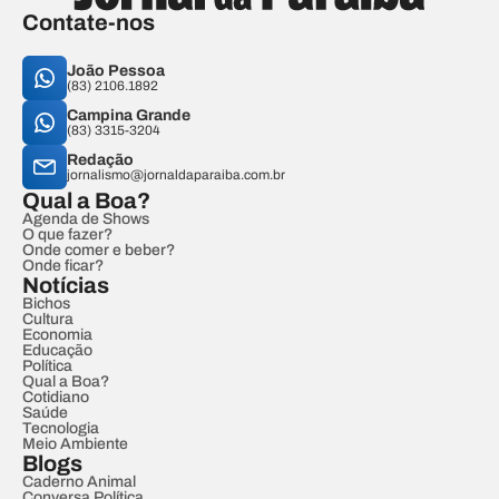
Contate-nos
João Pessoa
(83) 2106.1892
Campina Grande
(83) 3315-3204
Redação
jornalismo@jornaldaparaiba.com.br
Qual a Boa?
Agenda de Shows
O que fazer?
Onde comer e beber?
Onde ficar?
Notícias
Bichos
Cultura
Economia
Educação
Política
Qual a Boa?
Cotidiano
Saúde
Tecnologia
Meio Ambiente
Blogs
Caderno Animal
Conversa Política