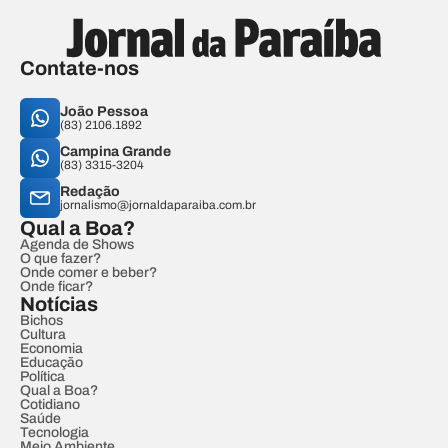
Contate-nos
João Pessoa
(83) 2106.1892
Campina Grande
(83) 3315-3204
Redação
jornalismo@jornaldaparaiba.com.br
Qual a Boa?
Agenda de Shows
O que fazer?
Onde comer e beber?
Onde ficar?
Notícias
Bichos
Cultura
Economia
Educação
Política
Qual a Boa?
Cotidiano
Saúde
Tecnologia
Meio Ambiente