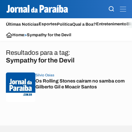
Esportes
Entretenimento
Bl
Últimas Notícias
Política
Qual a Boa?
Home
>
Sympathy for the Devil
Resultados para a tag:
Sympathy for the Devil
Silvio Osias
Os Rolling Stones caíram no samba com
Gilberto Gil e Moacir Santos