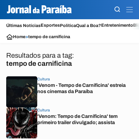
Esportes
Entretenimento
Bl
Últimas Notícias
Política
Qual a Boa?
Home
>
tempo de carnificina
Resultados para a tag:
tempo de carnificina
Cultura
'Venom - Tempo de Carnificina' estreia
nos cinemas da Paraíba
Cultura
'Venom: Tempo de Carnificina' tem
primeiro trailer divulgado; assista