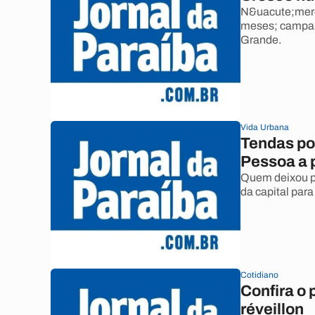
N&uacute;mero
meses; campan
Grande.
Vida Urbana
Tendas po
Pessoa a p
Quem deixou pa
da capital para
Cotidiano
Confira o 
réveillon