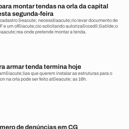
ara montar tendas na orla da capital
esta segunda-feira
o cadastro &eacute; necess&aacute;rio levar documento de
F e um of&iacute;cio solicitando autoriza&ccedil;&atilde;o
a &aacute;rea onde pretende montar a tenda.
ra armar tenda termina hoje
am&iacute;lias que querem instalar as estruturas para o
n na orla pode ser feito at&eacute; as 16h.
úmero de denúncias em CG