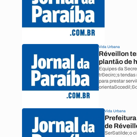
Vida Urbana
Réveillon te
plantão de 
Equipes da Secre
tr&ecirc;s tenda
para prestar serv
orienta&ccedil;&
Vida Urbana
Prefeitur
de Réveil
Ser&atilde;o c