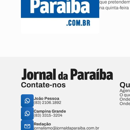
que pretendem 
na quinta-feira
Contate-nos
Qu
Agen
O qu
João Pessoa
Onde
(83) 2106.1892
Onde
Campina Grande
(83) 3315-3204
Redação
jornalismo@jornaldaparaiba.com.br