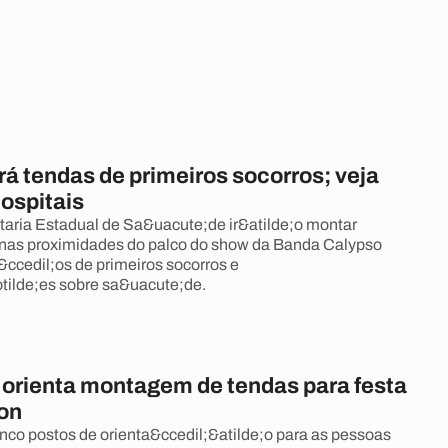
rá tendas de primeiros socorros; veja
hospitais
taria Estadual de Sa&uacute;de ir&atilde;o montar
s nas proximidades do palco do show da Banda Calypso
i&ccedil;os de primeiros socorros e
otilde;es sobre sa&uacute;de.
a orienta montagem de tendas para festa
lon
inco postos de orienta&ccedil;&atilde;o para as pessoas