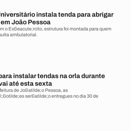
niversitário instala tenda para abrigar
 em João Pessoa
m o Ex&eacute;rcito, estrutura foi montada para quem
sulta ambulatorial.
ara instalar tendas na orla durante
vai até esta sexta
eitura de Jo&atilde;o Pessoa, as
l;&otilde;es ser&atilde;o entregues no dia 30 de