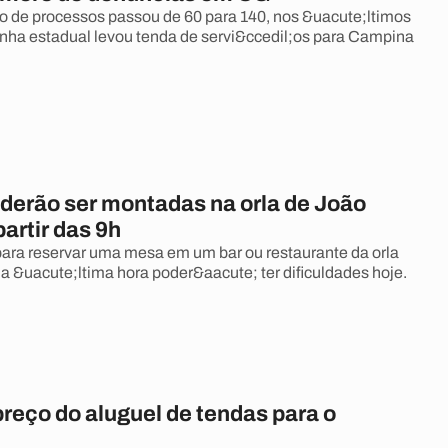
 de processos passou de 60 para 140, nos &uacute;ltimos
ha estadual levou tenda de servi&ccedil;os para Campina
derão ser montadas na orla de João
artir das 9h
ra reservar uma mesa em um bar ou restaurante da orla
 a &uacute;ltima hora poder&aacute; ter dificuldades hoje.
preço do aluguel de tendas para o