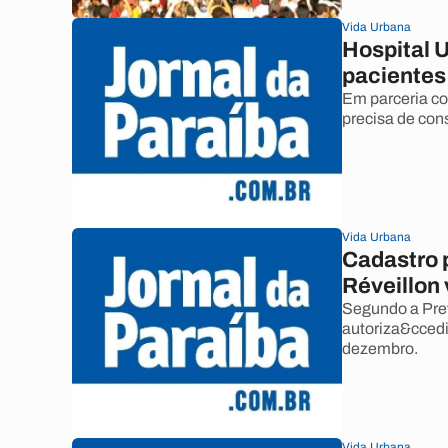
Vida Urbana
Hospital U
pacientes
Em parceria co
precisa de con
Vida Urbana
Cadastro p
Réveillon 
Segundo a Pref
autoriza&ccedi
dezembro.
Vida Urbana