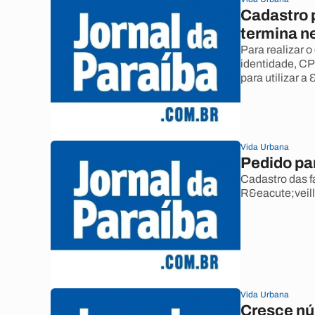
Cadastro p
termina n
Para realizar 
identidade, CP
para utilizar 
Vida Urbana
Pedido pa
Cadastro das f
R&eacute;veillo
Vida Urbana
Cresce n