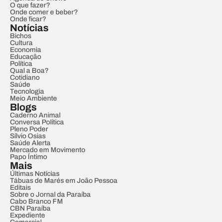
O que fazer?
Onde comer e beber?
Onde ficar?
Notícias
Bichos
Cultura
Economia
Educação
Política
Qual a Boa?
Cotidiano
Saúde
Tecnologia
Meio Ambiente
Blogs
Caderno Animal
Conversa Política
Pleno Poder
Sílvio Osias
Saúde Alerta
Mercado em Movimento
Papo Íntimo
Mais
Últimas Notícias
Tábuas de Marés em João Pessoa
Editais
Sobre o Jornal da Paraíba
Cabo Branco FM
CBN Paraíba
Expediente