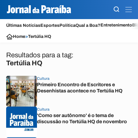
Entretenimento
Bl
Últimas Notícias
Esportes
Política
Qual a Boa?
Home
>
Tertúlia HQ
Resultados para a tag:
Tertúlia HQ
Cultura
Primeiro Encontro de Escritores e
Desenhistas acontece no Tertúlia HQ
Cultura
'Como ser autônomo' é o tema de
discussão no Tertúlia HQ de novembro