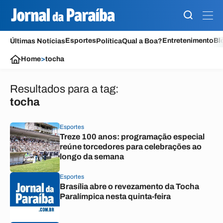
Esportes
Entretenimento
Bl
Últimas Notícias
Política
Qual a Boa?
Home
>
tocha
Resultados para a tag:
tocha
Esportes
Treze 100 anos: programação especial
reúne torcedores para celebrações ao
longo da semana
Esportes
Brasília abre o revezamento da Tocha
Paralímpica nesta quinta-feira