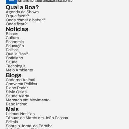
jornalismo@jornaldaparaiba.com.br
Qual a Boa?
Agenda de Shows
O que fazer?
Onde comer e beber?
Onde ficar?
Notícias
Bichos
Cultura
Economia
Educação
Política
Qual a Boa?
Cotidiano
Saúde
Tecnologia
Meio Ambiente
Blogs
Caderno Animal
Conversa Política
Pleno Poder
Sílvio Osias
Saúde Alerta
Mercado em Movimento
Papo Íntimo
Mais
Últimas Notícias
Tábuas de Marés em João Pessoa
Editais
Sobre o Jornal da Paraíba