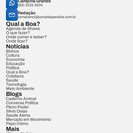
Campina Grande
(83) 3315-3204
Redação
jornalismo@jornaldaparaiba.com.br
Qual a Boa?
Agenda de Shows
O que fazer?
Onde comer e beber?
Onde ficar?
Notícias
Bichos
Cultura
Economia
Educação
Política
Qual a Boa?
Cotidiano
Saúde
Tecnologia
Meio Ambiente
Blogs
Caderno Animal
Conversa Política
Pleno Poder
Sílvio Osias
Saúde Alerta
Mercado em Movimento
Papo Íntimo
Mais