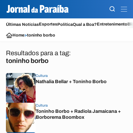
Esportes
Entretenimento
Bl
Últimas Notícias
Política
Qual a Boa?
Home
>
toninho borbo
Resultados para a tag:
toninho borbo
Cultura
Nathalia Bellar + Toninho Borbo
Cultura
Toninho Borbo + Radiola Jamaicana +
Borborema Boombox