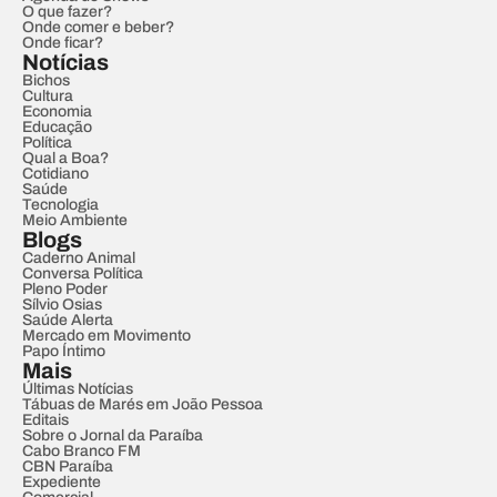
O que fazer?
Onde comer e beber?
Onde ficar?
Notícias
Bichos
Cultura
Economia
Educação
Política
Qual a Boa?
Cotidiano
Saúde
Tecnologia
Meio Ambiente
Blogs
Caderno Animal
Conversa Política
Pleno Poder
Sílvio Osias
Saúde Alerta
Mercado em Movimento
Papo Íntimo
Mais
Últimas Notícias
Tábuas de Marés em João Pessoa
Editais
Sobre o Jornal da Paraíba
Cabo Branco FM
CBN Paraíba
Expediente