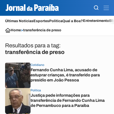
Entretenimento
Bl
Últimas Notícias
Esportes
Política
Qual a Boa?
Home
>
transferência de preso
Resultados para a tag:
transferência de preso
Cotidiano
Fernando Cunha Lima, acusado de
estuprar crianças, é transferido para
presídio em João Pessoa
Política
Justiça pede informações para
transferência de Fernando Cunha Lima
de Pernambuco para a Paraíba