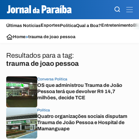
Esportes
Entretenimento
Bl
Últimas Notícias
Política
Qual a Boa?
Home
>
trauma de joao pessoa
Resultados para a tag:
trauma de joao pessoa
Conversa Política
OS que administrou Trauma de João
Pessoa terá que devolver R$ 14,7
milhões, decide TCE
Política
Quatro organizações sociais disputam
Trauma de João Pessoa e Hospital de
Mamanguape