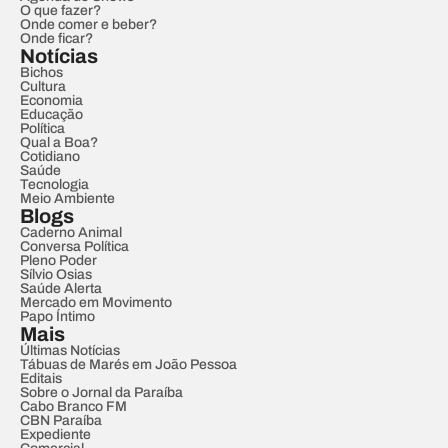
O que fazer?
Onde comer e beber?
Onde ficar?
Notícias
Bichos
Cultura
Economia
Educação
Política
Qual a Boa?
Cotidiano
Saúde
Tecnologia
Meio Ambiente
Blogs
Caderno Animal
Conversa Política
Pleno Poder
Sílvio Osias
Saúde Alerta
Mercado em Movimento
Papo Íntimo
Mais
Últimas Notícias
Tábuas de Marés em João Pessoa
Editais
Sobre o Jornal da Paraíba
Cabo Branco FM
CBN Paraíba
Expediente