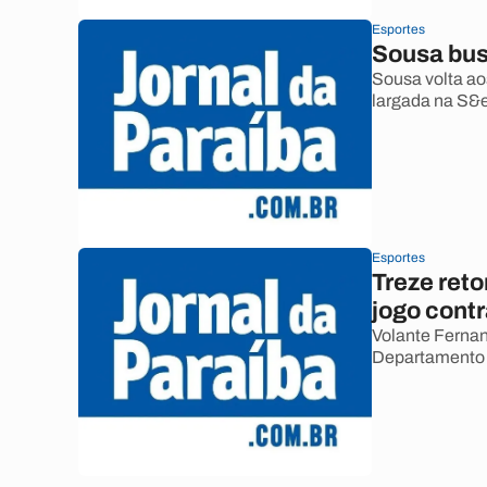
Esportes
Sousa bus
Sousa volta ao
largada na S&e
Esportes
Treze ret
jogo cont
Volante Fernan
Departamento 