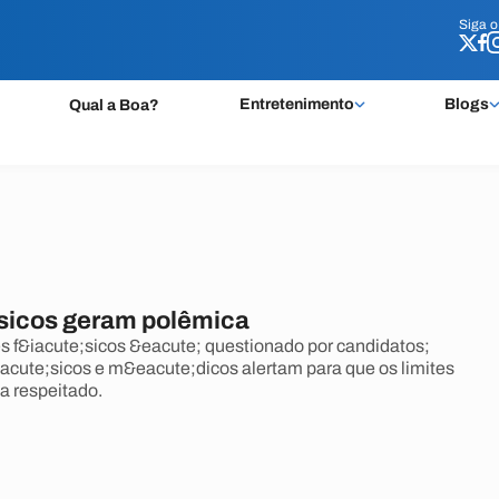
Siga 
Siga 
Entretenimento
Blogs
Qual a Boa?
sicos geram polêmica
es f&iacute;sicos &eacute; questionado por candidatos;
acute;sicos e m&eacute;dicos alertam para que os limites
a respeitado.