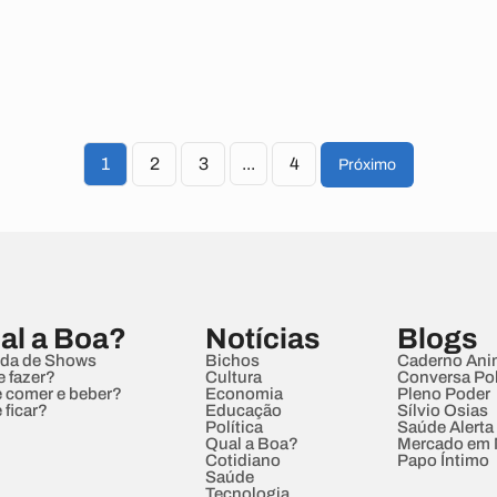
1
2
3
...
4
Próximo
al a Boa?
Notícias
Blogs
da de Shows
Bichos
Caderno Ani
e fazer?
Cultura
Conversa Pol
 comer e beber?
Economia
Pleno Poder
 ficar?
Educação
Sílvio Osias
Política
Saúde Alerta
Qual a Boa?
Mercado em
Cotidiano
Papo Íntimo
Saúde
Tecnologia