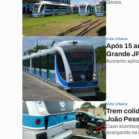
Gerais.
Vida Urbana
Após 15 an
Grande JP
Aumento aplica
Vida Urbana
Trem coli
João Pes
Caso aconteceu
avançando na l