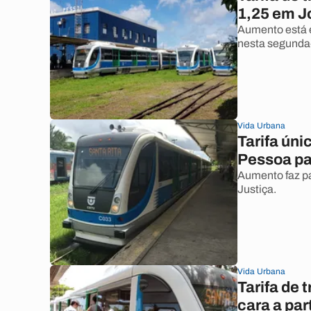
1,25 em J
Aumento está e
nesta segunda-
Vida Urbana
Tarifa úni
Pessoa pas
Aumento faz par
Justiça.
Vida Urbana
Tarifa de
cara a par