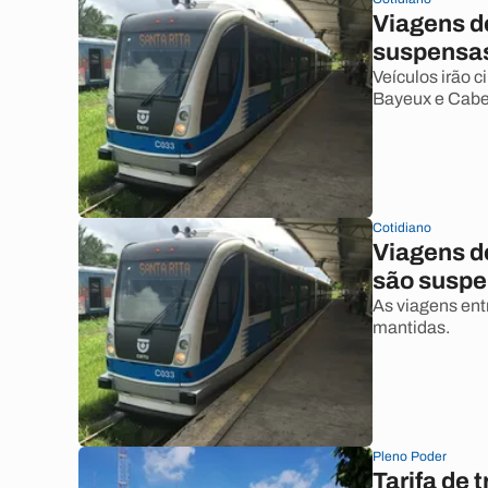
Viagens d
suspensas
Veículos irão c
Bayeux e Cabe
Cotidiano
Viagens d
são suspe
As viagens ent
mantidas.
Pleno Poder
Tarifa de 