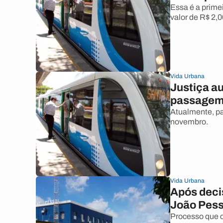
Essa é a primei
valor de R$ 2,
Vida Urbana
Justiça au
passagem 
Atualmente, pa
novembro.
Vida Urbana
Após decis
João Pesso
Processo que c