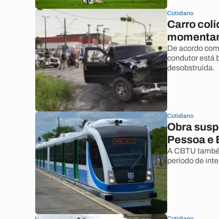
Cotidiano
Carro coli
momentane
De acordo com
condutor está 
desobstruída.
Cotidiano
Obra susp
Pessoa e B
A CBTU também
período de inte
Cotidiano