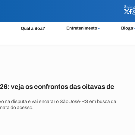
Siga 
Siga 
Entretenimento
Blogs
Qual a Boa?
26: veja os confrontos das oitavas de
vo na disputa e vai encarar o São José-RS em busca da
mata do acesso.