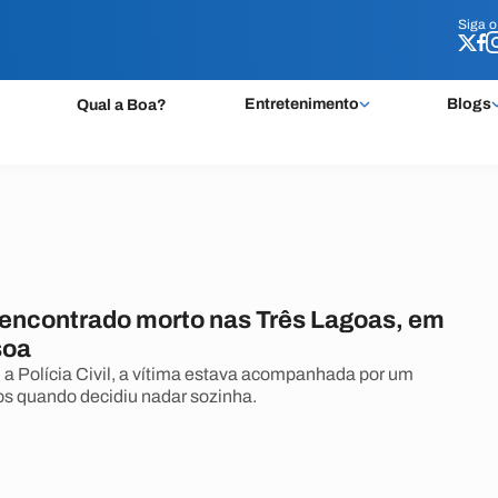
Siga 
Siga 
Entretenimento
Blogs
Qual a Boa?
ncontrado morto nas Três Lagoas, em
soa
a Polícia Civil, a vítima estava acompanhada por um
s quando decidiu nadar sozinha.