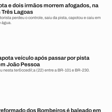
ota e dois irmãos morrem afogados, na
s Três Lagoas
otorista perdeu o controle, saiu da pista, capotou e caiu em
 água.
ota veículo após passar por pista
em João Pessoa
 nesta ter&ccedil;a (22) entre a BR-101 e BR-230.
reformado dos Bombeiros é baleado em