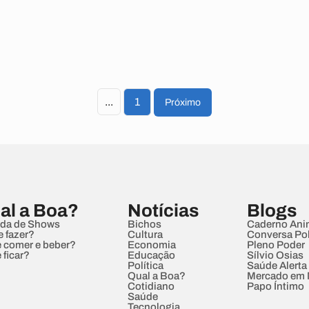
...
1
Próximo
al a Boa?
Notícias
Blogs
da de Shows
Bichos
Caderno Ani
e fazer?
Cultura
Conversa Pol
 comer e beber?
Economia
Pleno Poder
 ficar?
Educação
Sílvio Osias
Política
Saúde Alerta
Qual a Boa?
Mercado em
Cotidiano
Papo Íntimo
Saúde
Tecnologia