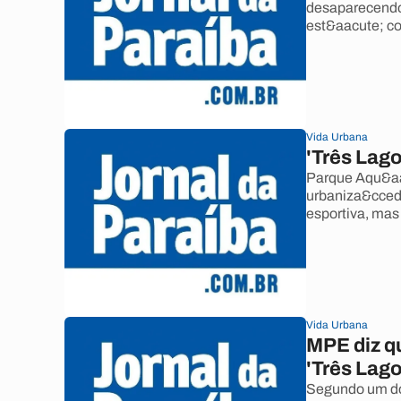
desaparecendo,
est&aacute; co
Vida Urbana
'Três Lag
Parque Aqu&aac
urbaniza&ccedi
esportiva, mas
Vida Urbana
MPE diz q
'Três Lag
Segundo um do