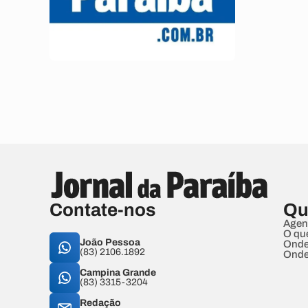
Contate-nos
Qu
Agen
O qu
João Pessoa
Onde
(83) 2106.1892
Onde
Campina Grande
(83) 3315-3204
Redação