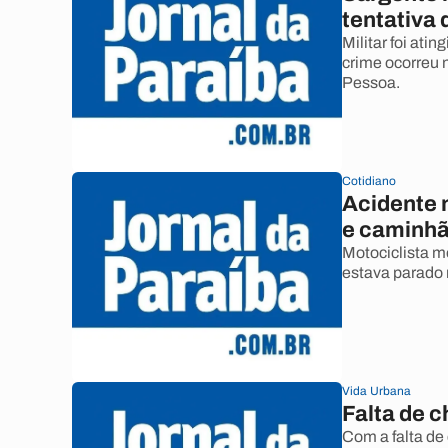
tentativa 
Militar foi ati
crime ocorreu 
Pessoa.
Cotidiano
Acidente 
e caminhã
Motociclista m
estava parado
Vida Urbana
Falta de 
Com a falta de 