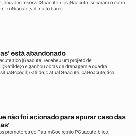
 dois dos reservat&oacute;rios j&aacute; secaram e outro
m o n&iacute;vel muito baixo.
oas' está abandonado
ute;tico j&aacute; recebeu um projeto de
l;&atilde;o e ganhou obras de drenagem e quadra
 situa&ccedil;&atilde;o atual &eacute; ca&oacute;tica.
ue não foi acionado para apurar caso das
oas'
s promotores do Patrim&ocirc;nio P&uacute;blico,