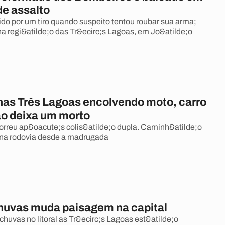
de assalto
ngido por um tiro quando suspeito tentou roubar sua arma;
na regi&atilde;o das Tr&ecirc;s Lagoas, em Jo&atilde;o
nas Três Lagoas encolvendo moto, carro
o deixa um morto
orreu ap&oacute;s colis&atilde;o dupla. Caminh&atilde;o
 na rodovia desde a madrugada
chuvas muda paisagem na capital
chuvas no litoral as Tr&ecirc;s Lagoas est&atilde;o