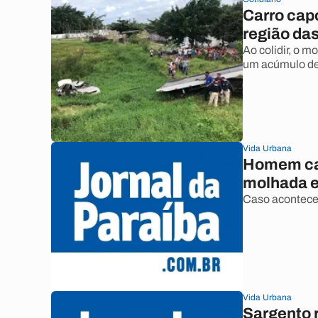
Carro cap
região da
Ao colidir, o m
um acúmulo de
Vida Urbana
Homem cap
molhada 
Caso aconteceu
Vida Urbana
Sargento 