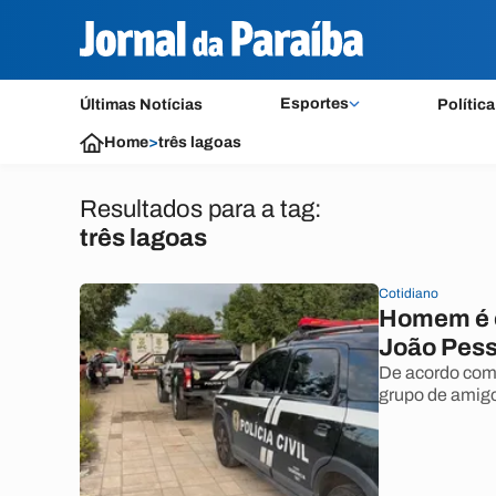
Esportes
Últimas Notícias
Política
Home
>
três lagoas
Resultados para a tag:
três lagoas
Cotidiano
Homem é e
João Pes
De acordo com 
grupo de amigo