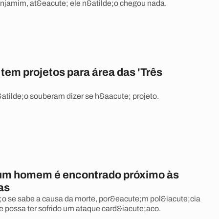
njamim, at&eacute; ele n&atilde;o chegou nada.
tem projetos para área das 'Três
atilde;o souberam dizer se h&aacute; projeto.
um homem é encontrado próximo às
as
;o se sabe a causa da morte, por&eacute;m pol&iacute;cia
le possa ter sofrido um ataque card&iacute;aco.