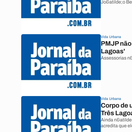
Jo&atilde;o Be
Vida Urbana
PMJP não 
Lagoas'
Assessorias n&
Vida Urbana
Corpo de 
Três Lago
Ainda n&atilde
acredita que e