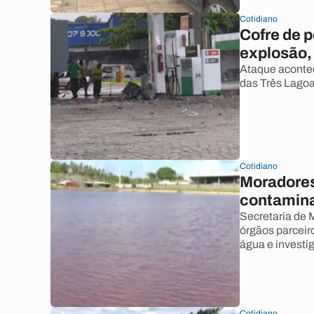
Cotidiano
Cofre de p
explosão,
Ataque acontec
das Três Lagoa
Cotidiano
Moradores
contamin
Secretaria de 
órgãos parceir
água e investig
Cotidiano