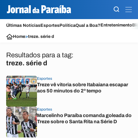
Entretenimento
Bl
Últimas Notícias
Esportes
Política
Qual a Boa?
Home
>
treze. série d
Resultados para a tag:
treze. série d
Esportes
Treze vê vitoria sobre Itabaiana escapar
aos 50 minutos do 2º tempo
Esportes
Marcelinho Paraíba comanda goleada do
Treze sobre o Santa Rita na Série D