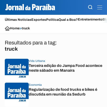
Entretenimento
Bl
Últimas Notícias
Esportes
Política
Qual a Boa?
Home
>
truck
Resultados para a tag:
truck
Vida Urbana
Terceira edição do Jampa Food acontece
neste sábado em Manaíra
Economia
Regularização de food trucks e bikes é
discutida em reunião da Sedurb