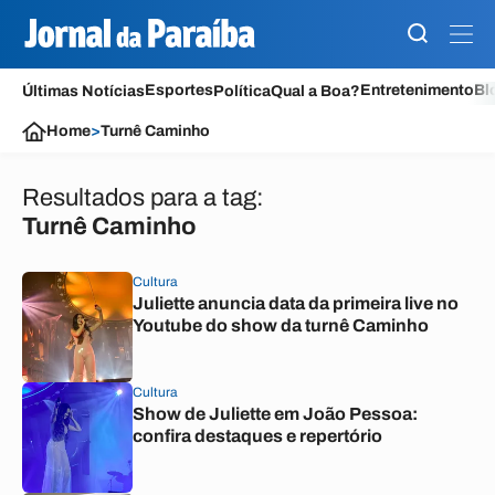
Esportes
Entretenimento
Bl
Últimas Notícias
Política
Qual a Boa?
Home
>
Turnê Caminho
Resultados para a tag:
Turnê Caminho
Cultura
Juliette anuncia data da primeira live no
Youtube do show da turnê Caminho
Cultura
Show de Juliette em João Pessoa:
confira destaques e repertório