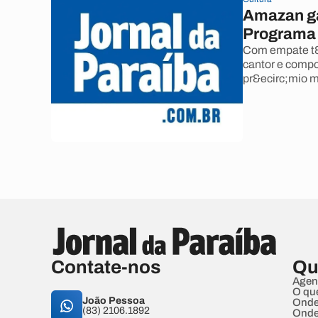
Amazan ga
Programa
Com empate t&
cantor e compo
pr&ecirc;mio 
Contate-nos
Qu
Agen
O qu
João Pessoa
Onde
(83) 2106.1892
Onde