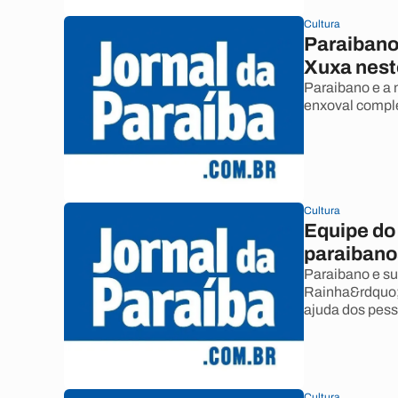
Cultura
Paraibano
Xuxa nest
Paraibano e a 
enxoval comple
Cultura
Equipe do
paraibano
Paraibano e su
Rainha&rdquo;,
ajuda dos pess
Cultura