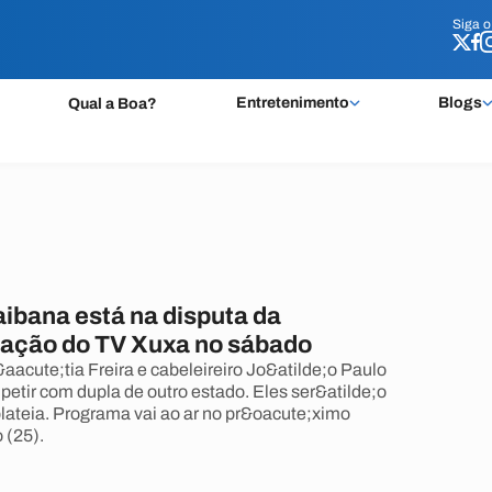
Siga 
Siga 
Entretenimento
Blogs
Qual a Boa?
aibana está na disputa da
ação do TV Xuxa no sábado
acute;tia Freira e cabeleireiro Jo&atilde;o Paulo
petir com dupla de outro estado. Eles ser&atilde;o
plateia. Programa vai ao ar no pr&oacute;ximo
 (25).