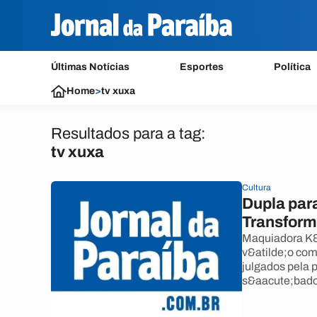
Últimas Notícias
Esportes
Política
Home
>
tv xuxa
Resultados para a tag:
tv xuxa
Cultura
Dupla par
Transform
Maquiadora K&a
v&atilde;o com
julgados pela 
s&aacute;bado