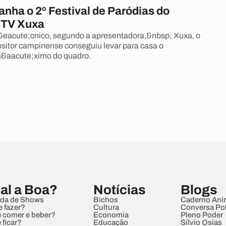
nha o 2º Festival de Paródias do
 TV Xuxa
eacute;cnico, segundo a apresentadora,&nbsp; Xuxa, o
sitor campinense conseguiu levar para casa o
m&aacute;ximo do quadro.
al a Boa?
Notícias
Blogs
da de Shows
Bichos
Caderno Ani
e fazer?
Cultura
Conversa Pol
 comer e beber?
Economia
Pleno Poder
 ficar?
Educação
Sílvio Osias