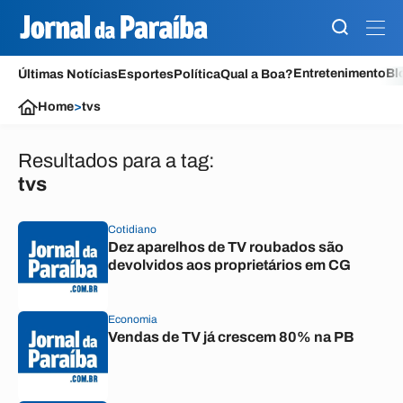
Entretenimento
Bl
Últimas Notícias
Esportes
Política
Qual a Boa?
Home
>
tvs
Resultados para a tag:
tvs
Cotidiano
Dez aparelhos de TV roubados são
devolvidos aos proprietários em CG
Economia
Vendas de TV já crescem 80% na PB