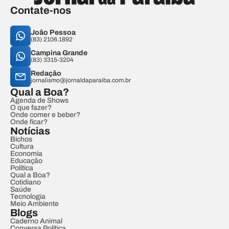
Contate-nos
João Pessoa
(83) 2106.1892
Campina Grande
(83) 3315-3204
Redação
jornalismo@jornaldaparaiba.com.br
Qual a Boa?
Agenda de Shows
O que fazer?
Onde comer e beber?
Onde ficar?
Notícias
Bichos
Cultura
Economia
Educação
Política
Qual a Boa?
Cotidiano
Saúde
Tecnologia
Meio Ambiente
Blogs
Caderno Animal
Conversa Política