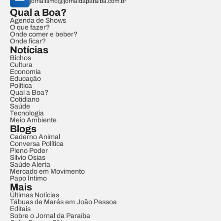
jornalismo@jornaldaparaiba.com.br
Qual a Boa?
Agenda de Shows
O que fazer?
Onde comer e beber?
Onde ficar?
Notícias
Bichos
Cultura
Economia
Educação
Política
Qual a Boa?
Cotidiano
Saúde
Tecnologia
Meio Ambiente
Blogs
Caderno Animal
Conversa Política
Pleno Poder
Sílvio Osias
Saúde Alerta
Mercado em Movimento
Papo Íntimo
Mais
Últimas Notícias
Tábuas de Marés em João Pessoa
Editais
Sobre o Jornal da Paraíba