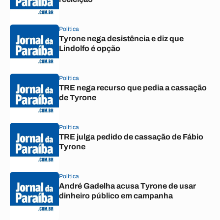
Política
Tyrone nega desistência e diz que
Lindolfo é opção
Política
TRE nega recurso que pedia a cassação
de Tyrone
Política
TRE julga pedido de cassação de Fábio
Tyrone
Política
André Gadelha acusa Tyrone de usar
dinheiro público em campanha