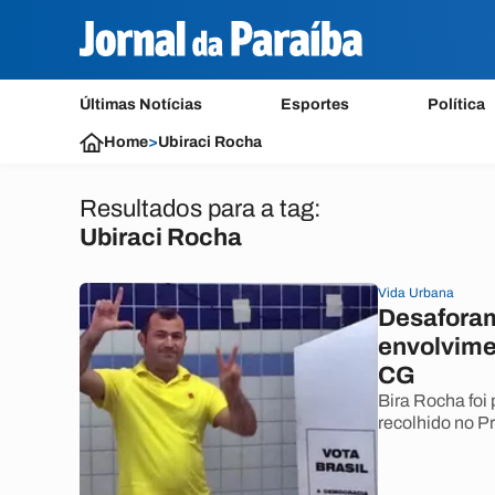
Últimas Notícias
Esportes
Política
Home
>
Ubiraci Rocha
Resultados para a tag:
Ubiraci Rocha
Vida Urbana
Desaforam
envolvime
CG
Bira Rocha foi
recolhido no P