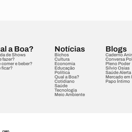
al a Boa?
Notícias
Blogs
da de Shows
Bichos
Caderno Ani
e fazer?
Cultura
Conversa Pol
 comer e beber?
Economia
Pleno Poder
 ficar?
Educação
Sílvio Osias
Política
Saúde Alerta
Qual a Boa?
Mercado em
Cotidiano
Papo Íntimo
Saúde
Tecnologia
Meio Ambiente