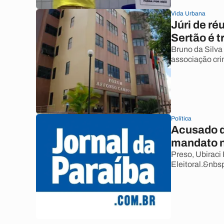
Vida Urbana
Júri de ré
Sertão é t
Bruno da Silva
associação cri
Política
Acusado d
mandato n
Preso, Ubiraci
Eleitoral.&nbs